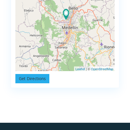
Leaflet
| ©
OpenStreetMap
Get Directions