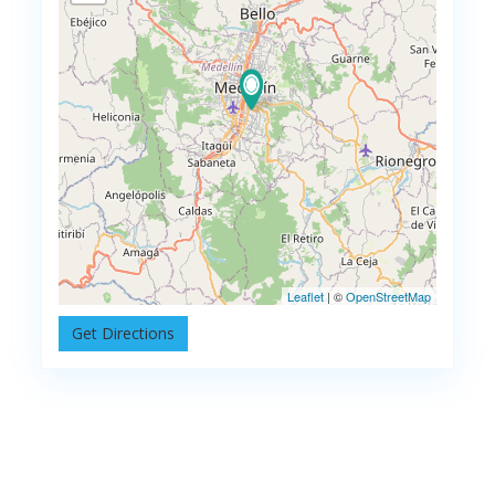
Leaflet
| ©
OpenStreetMap
Get Directions