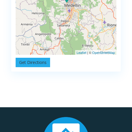
Leaflet
| ©
OpenStreetMap
Get Directions