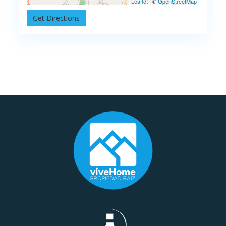
Leaflet
| ©
OpenStreetMap
Get Directions