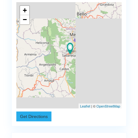
+
−
Leaflet
| ©
OpenStreetMap
Get Directions