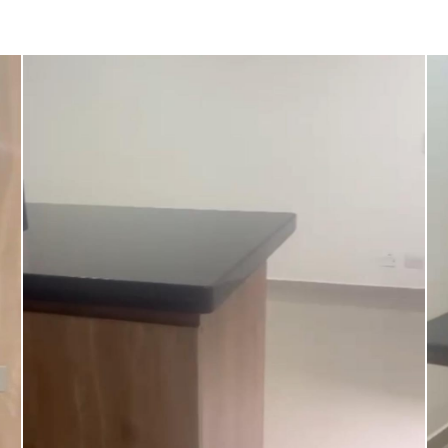
Seguridad
Patio
Amoblado
Transporte público
Turco
Sauna