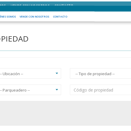
MOS
VENDE CON NOSOTROS
CONTACTO
ÉNES SOMOS
VENDE CON NOSOTROS
CONTACTO
OPIEDAD
-- Ubicación --
-- Tipo de propiedad --
-- Parqueadero --
acuzzi
Ascensor
Balcón
Vista