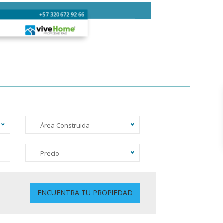
+57 320 672 92 66
-- Área Construida --
-- Precio --
Sin Ascensor
ENCUENTRA TU PROPIEDAD
Gimnasio