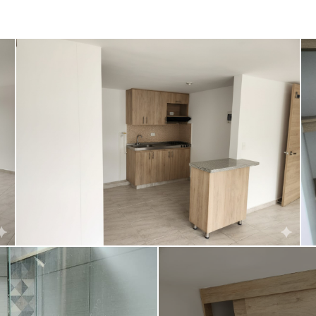
Seguridad
Patio
Amoblado
Transporte público
Turco
Sauna