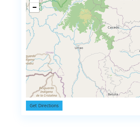
−
Get Directions