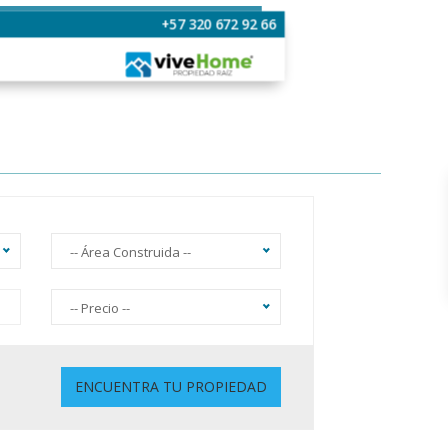
+57 320 672 92 66
-- Área Construida --
-- Precio --
Sin Ascensor
ENCUENTRA TU PROPIEDAD
Gimnasio