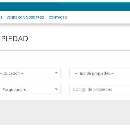
 SOMOS
VENDE CON NOSOTROS
CONTACTO
OS
VENDE CON NOSOTROS
CONTACTO
OPIEDAD
-- Ubicación --
-- Tipo de propiedad --
-- Parqueadero --
acuzzi
Ascensor
Balcón
Vista