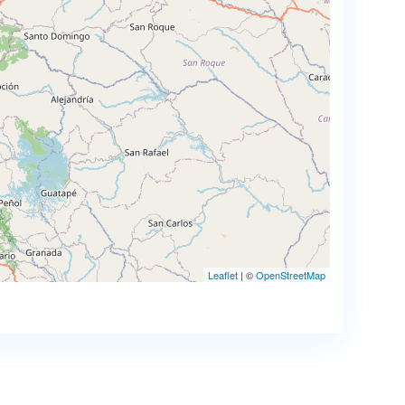
Leaflet
| ©
OpenStreetMap