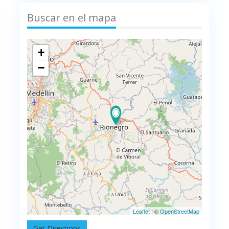
Buscar en el mapa
+
−
Leaflet
| ©
OpenStreetMap
Get Directions