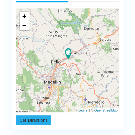
+
−
Leaflet
| ©
OpenStreetMap
Get Directions