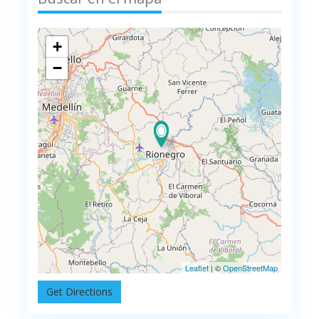
+
−
Leaflet
| ©
OpenStreetMap
Get Directions