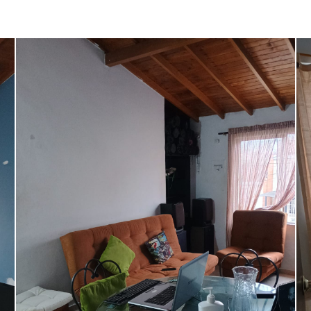
Seguridad
Patio
Amoblado
Transporte público
Turco
Sauna