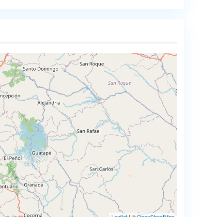
Leaflet
| ©
OpenStreetMap