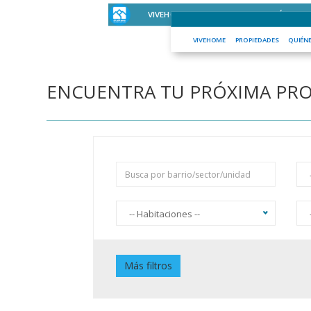
VIVEHOME
PROPIEDADES
QUIÉNES S
VIVEHOME
PROPIEDADES
QUIÉN
ENCUENTRA TU PRÓXIMA PR
-- Habitaciones --
Piscina
J
Más filtros
Jardín