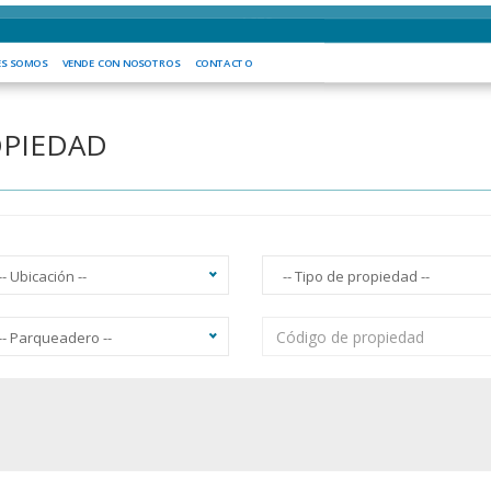
OMOS
VENDE CON NOSOTROS
CONTACTO
ES SOMOS
VENDE CON NOSOTROS
CONTACTO
OPIEDAD
-- Ubicación --
-- Tipo de propiedad --
-- Parqueadero --
acuzzi
Ascensor
Balcón
Vista