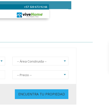
+57 320 672 92 66
-- Área Construida --
-- Precio --
Sin Ascensor
ENCUENTRA TU PROPIEDAD
Gimnasio