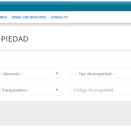
SOMOS
VENDE CON NOSOTROS
CONTACTO
OMOS
VENDE CON NOSOTROS
CONTACTO
OPIEDAD
-- Ubicación --
-- Tipo de propiedad --
-- Parqueadero --
acuzzi
Ascensor
Balcón
Vista