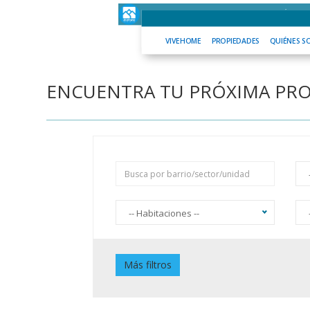
VIVEHOME
PROPIEDADES
QUIÉNES 
VIVEHOME
PROPIEDADES
QUIÉNES S
ENCUENTRA TU PRÓXIMA PR
-- Habitaciones --
Piscina
J
Más filtros
Jardín