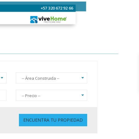
+57 320 672 92 66
-- Área Construida --
-- Precio --
Sin Ascensor
ENCUENTRA TU PROPIEDAD
Gimnasio