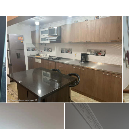
Seguridad
Patio
Amoblado
Transporte público
Turco
Sauna