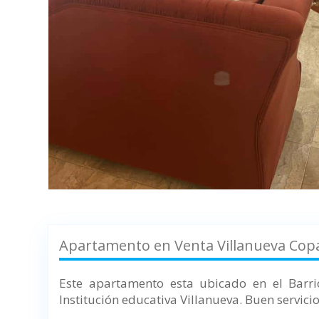
Apartamento en Venta Villanueva Cop
Este apartamento esta ubicado en el Barr
Institución educativa Villanueva.
Buen servici