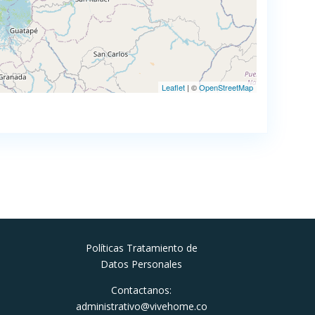
Leaflet
| ©
OpenStreetMap
Políticas Tratamiento de
Datos Personales
Contactanos:
administrativo@vivehome.co