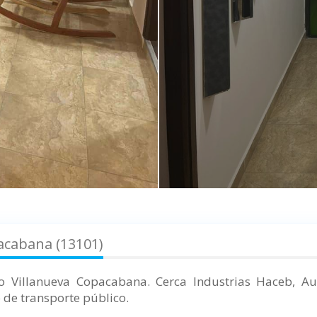
acabana (13101)
io Villanueva Copacabana.
Cerca Industrias Haceb, Au
o de transporte público.