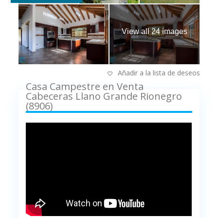
View all 24 images
Añadir a la lista de deseos
Casa Campestre en Venta
Cabeceras Llano Grande Rionegro
(8906)