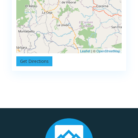
Leaflet
| ©
OpenStreetMap
Get Directions