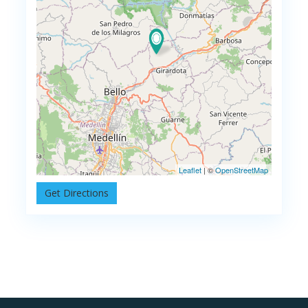
Leaflet
| ©
OpenStreetMap
Get Directions