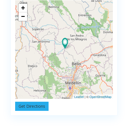
+
−
Leaflet
| ©
OpenStreetMap
Get Directions