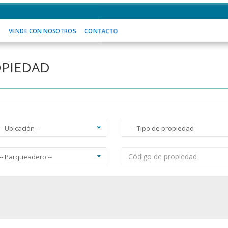
 SOMOS
VENDE CON NOSOTROS
CONTACTO
S
VENDE CON NOSOTROS
CONTACTO
OPIEDAD
-- Ubicación --
-- Tipo de propiedad --
-- Parqueadero --
acuzzi
Ascensor
Balcón
Vista