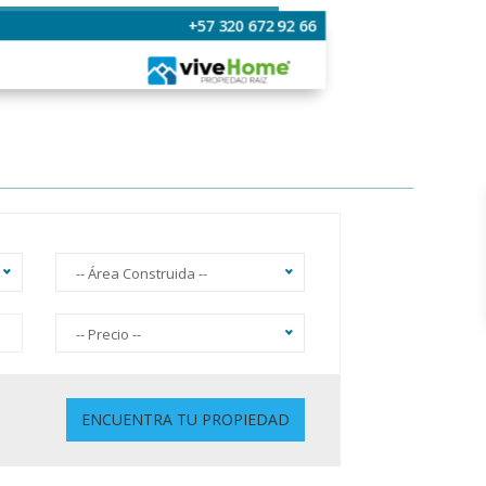
+57 320 672 92 66
-- Área Construida --
-- Precio --
Sin Ascensor
ENCUENTRA TU PROPIEDAD
Gimnasio