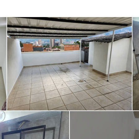
Seguridad
Patio
Amoblado
Transporte público
Turco
Sauna