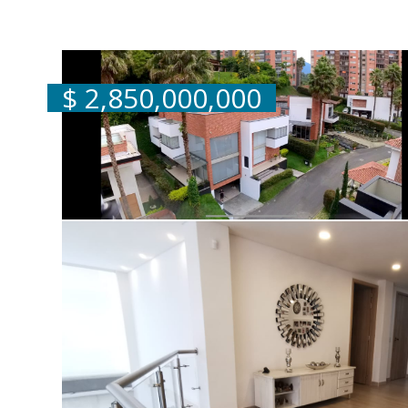
Chimenea
Techo alto
$
2,850,000,000
Salón Social
Zona de Mascotas