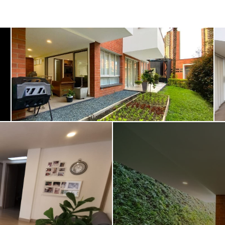
Seguridad
Patio
Amoblado
Transporte público
Turco
Sauna