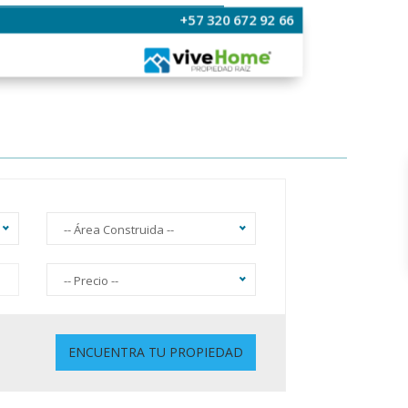
+57 320 672 92 66
-- Área Construida --
-- Precio --
Sin Ascensor
ENCUENTRA TU PROPIEDAD
Gimnasio