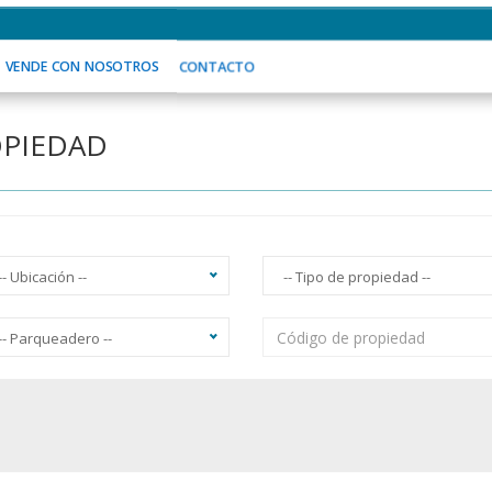
S SOMOS
VENDE CON NOSOTROS
CONTACTO
VENDE CON NOSOTROS
CONTACTO
OPIEDAD
-- Ubicación --
-- Tipo de propiedad --
-- Parqueadero --
acuzzi
Ascensor
Balcón
Vista