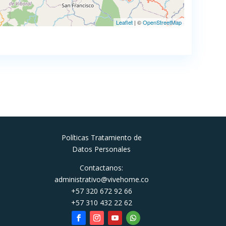
Leaflet
| ©
OpenStreetMap
Políticas Tratamiento de
Datos Personales
Contactanos:
administrativo@vivehome.co
+57 320 672 92 66
+57 310 432 22 62