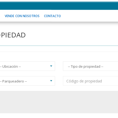
 SOMOS
VENDE CON NOSOTROS
CONTACTO
S
VENDE CON NOSOTROS
CONTACTO
OPIEDAD
-- Ubicación --
-- Tipo de propiedad --
-- Parqueadero --
acuzzi
Ascensor
Balcón
Vista