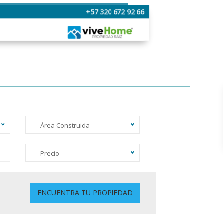
+57 320 672 92 66
-- Área Construida --
-- Precio --
Sin Ascensor
ENCUENTRA TU PROPIEDAD
Gimnasio