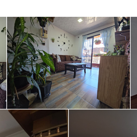
Seguridad
Patio
Amoblado
Transporte público
Turco
Sauna