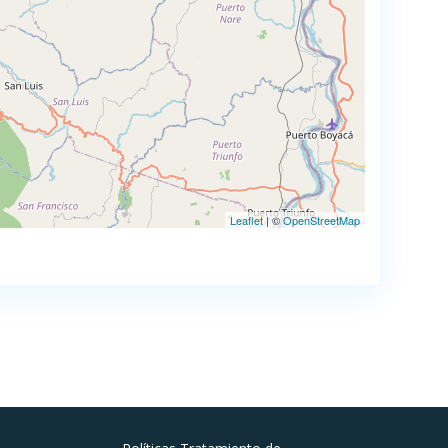
Leaflet
| ©
OpenStreetMap