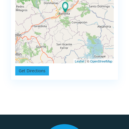
Leaflet
| ©
OpenStreetMap
Get Directions