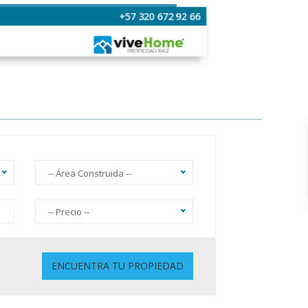
+57 320 672 92 66
-- Área Construida --
-- Precio --
Sin Ascensor
ENCUENTRA TU PROPIEDAD
Gimnasio