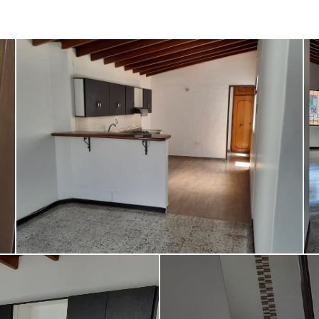
Seguridad
Patio
Amoblado
Transporte público
Turco
Sauna