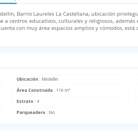
ellín, Barrio Laureles La Castellana, ubicación privilegi
ne a centros educativos, culturales y religiosos, ademá
 cuenta con muy área espacios amplios y cómodos, está ce
Ubicación
:
Medellin
Área Construida
:
116 m²
Estrato
:
4
Parqueadero
:
No