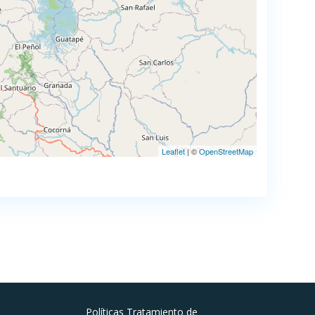
Leaflet
| ©
OpenStreetMap
Políticas Tratamiento de