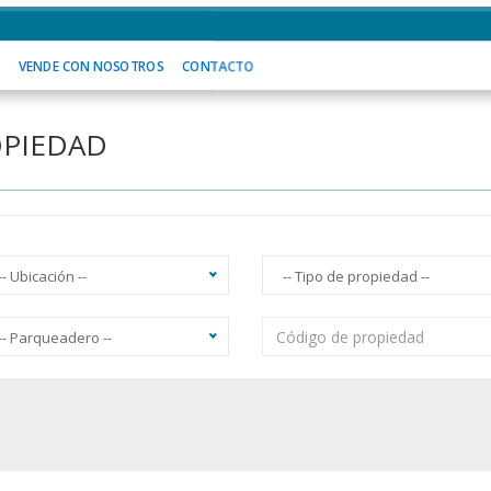
 SOMOS
VENDE CON NOSOTROS
CONTACTO
S
VENDE CON NOSOTROS
CONTACTO
OPIEDAD
-- Ubicación --
-- Tipo de propiedad --
-- Parqueadero --
acuzzi
Ascensor
Balcón
Vista