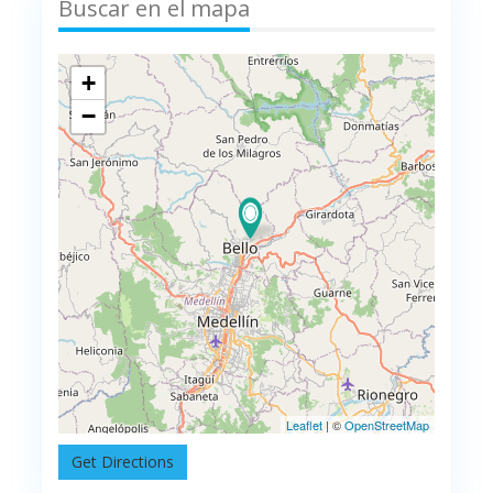
Buscar en el mapa
+
−
Leaflet
| ©
OpenStreetMap
Get Directions