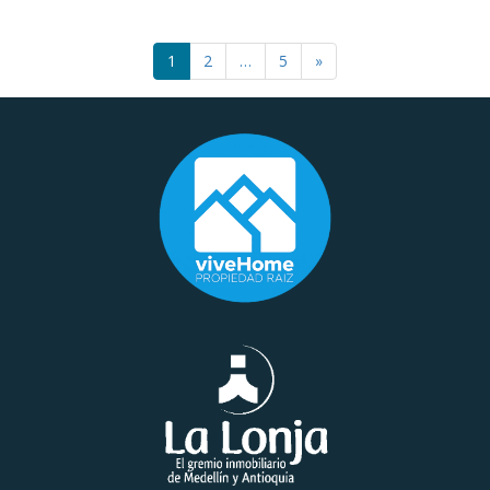
2.076 m²
1
2
…
5
»