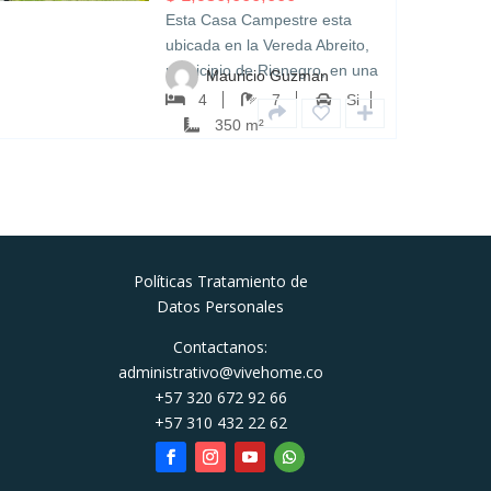
Esta Casa Campestre esta
ubicada en la Vereda Abreito,
municipio de Rionegro, en una
Mauricio Guzman
zona muy tanquila rodeada de
4
7
Si
una gran naturaleza, se siente
350 m²
la…
Políticas Tratamiento de
Datos Personales
Contactanos:
administrativo@vivehome.co
+57 320 672 92 66
+57 310 432 22 62