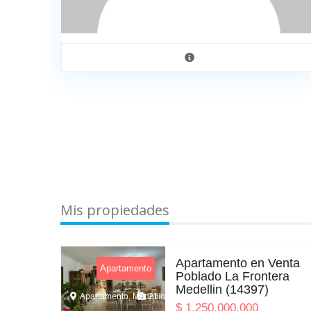
Mis propiedades
enta
Apartamento en Venta
Apartamento
erdes
Poblado La Frontera
Medellin (14397)
Apartamento, Medellin
21
$
1,250,000,000