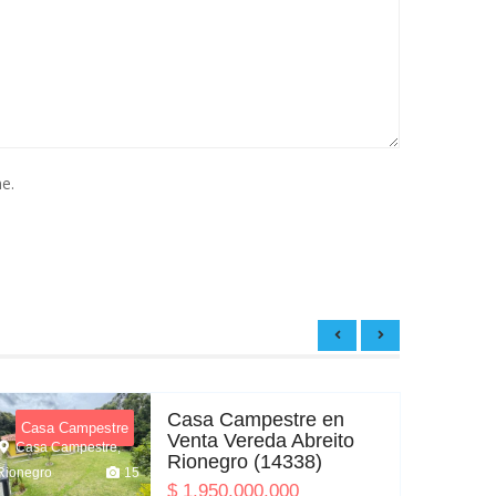
e.
Casa Campestre en
Casa Campestre
A
Venta Vereda Abreito
Casa Campestre,
Aparta
Rionegro (14338)
Rionegro
15
Sabaneta
$
1,950,000,000