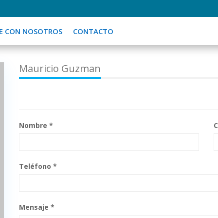
OME
PROPIEDADES
QUIÉNES SOMOS
VENDE CON NOSOTROS
CONTACTO
E CON NOSOTROS
CONTACTO
Mauricio Guzman
Nombre *
C
Teléfono *
Mensaje *