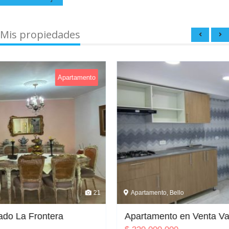
Mis propiedades
amento
Ap
21
Apartamento, Bello
Apartamento en Venta Valle Verde Bello (14