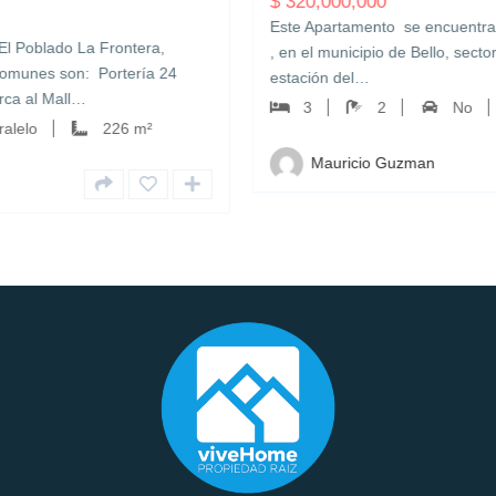
$
320,000,000
Este Apartamento se encuentra ubicado en la unidad V
, en el municipio de Bello, sector Niquia, a unas cuadras
24
estación del…
3
2
No
53 m²
Mauricio Guzman