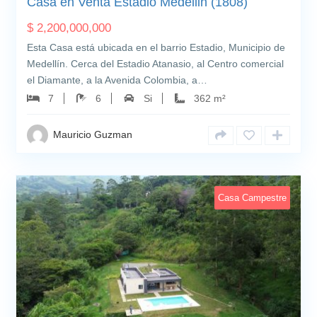
Casa en Venta Estadio Medellin (1808)
$
2,200,000,000
Esta Casa está ubicada en el barrio Estadio, Municipio de
Medellín. Cerca del Estadio Atanasio, al Centro comercial
el Diamante, a la Avenida Colombia, a…
7
6
Si
362 m²
Mauricio Guzman
Casa Campestre