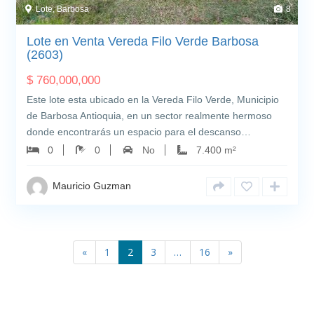
Lote, Barbosa
8
Lote en Venta Vereda Filo Verde Barbosa
(2603)
$
760,000,000
Este lote esta ubicado en la Vereda Filo Verde, Municipio
de Barbosa Antioquia, en un sector realmente hermoso
donde encontrarás un espacio para el descanso…
0
0
No
7.400 m²
Mauricio Guzman
«
1
2
3
…
16
»