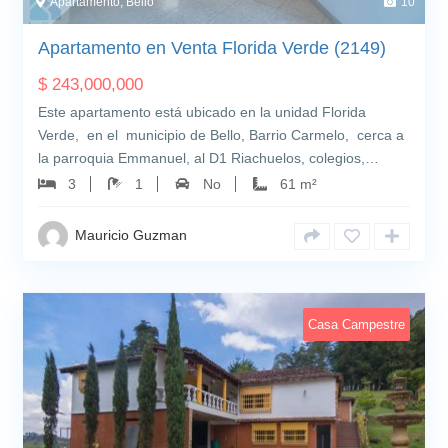
Apartamento, Bello
10
Apartamento en Venta Florida Verde (2149)
$
243,000,000
Este apartamento está ubicado en la unidad Florida
Verde, en el municipio de Bello, Barrio Carmelo, cerca a
la parroquia Emmanuel, al D1 Riachuelos, colegios,…
3
1
No
61 m²
Mauricio Guzman
Casa Campestre