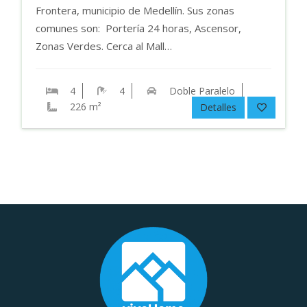
sector Niquia, a unas cuadras de la estación del…
3
2
No
53 m²
Detalles