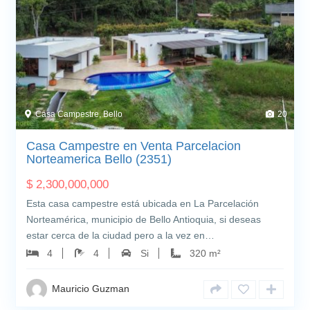
Casa Campestre, Bello
20
Casa Campestre en Venta Parcelacion
Norteamerica Bello (2351)
$
2,300,000,000
Esta casa campestre está ubicada en La Parcelación
Norteamérica, municipio de Bello Antioquia, si deseas
estar cerca de la ciudad pero a la vez en…
4
4
Si
320 m²
Mauricio Guzman